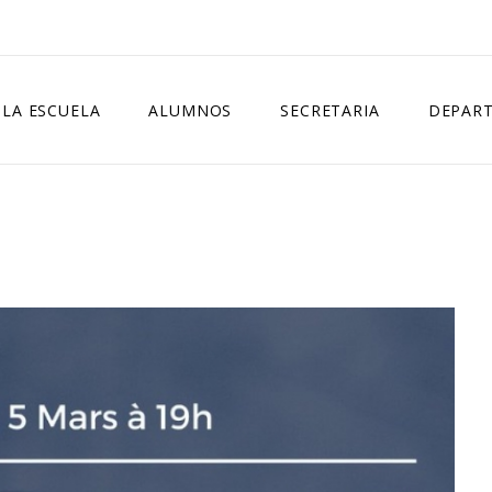
LA ESCUELA
ALUMNOS
SECRETARIA
DEPAR
NORMATIVA
HORARIO GENERAL
MATRÍCULA OFICIAL
DEPARTA
CURSOS IMPARTIDOS
LIBROS
MATRÍCULA LIBRE
DEPARTA
CONSEJO ESCOLAR
EXÁMENES
PREINSCRIPCIÓN
DELEGADOS
CALENDARIO ESCOLAR
FALTAS DE ASISTENCIA
IGUALDAD Y CONVIVENCIA
BIBLIOTECA
CERTIFICADOS
CONTACTO
EVALUACIÓN
CURSOS ESPECÍFICOS
ACTUALIZACIÓN COMPETENCIAS