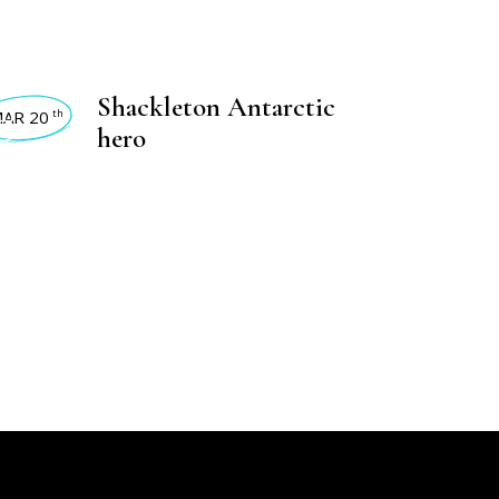
VIDADES 2025
Shackleton Antarctic
AR 20
th
hero
,
IVIDADES