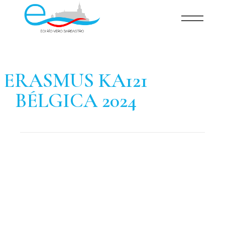
ERASMUS KA121
BÉLGICA 2024
FEB 23
rd
Movilidad ERASMUS + KA121 en Bélgica
,