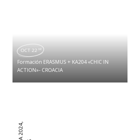
OCT 22
nd
Formación ERASMUS + KA204 «CHIC IN
ACTION»- CROACIA
,