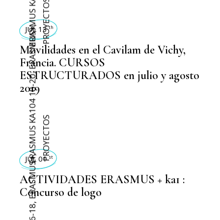
ERASMUS KA104 16-18
PROYECTOS
JUL 13
,
th
ERASMUS+
Movilidades en el Cavilam de Vichy,
Francia. CURSOS
ESTRUCTURADOS en julio y agosto
,
ERASMUS KA104 18-20
2019
PROYECTOS
JUL 01
,
st
ERASMUS+
ACTIVIDADES ERASMUS + ka1 :
Concurso de logo
,