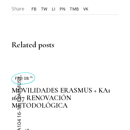
Share
FB
TW
LI
PN
TMB
VK
Related posts
FEB 08
,
th
ERASMUS+
MOVILIDADES ERASMUS + KA1
16/17 RENOVACIÓN
METODOLÓGICA
,