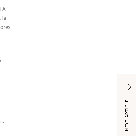
el
X
 la
tores
o
NEXT ARTICLE
n…