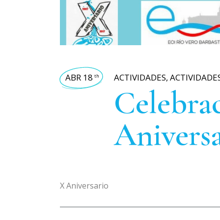
ABR 18
ACTIVIDADES
,
ACTIVIDADE
th
Celebrac
Aniversa
X Aniversario