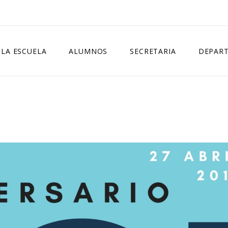
LA ESCUELA
ALUMNOS
SECRETARIA
DEPAR
NORMATIVA
HORARIO GENERAL
MATRÍCULA OFICIAL
DEPARTA
CURSOS IMPARTIDOS
LIBROS
MATRÍCULA LIBRE
DEPARTA
CONSEJO ESCOLAR
EXÁMENES
PREINSCRIPCIÓN
DELEGADOS
CALENDARIO ESCOLAR
FALTAS DE ASISTENCIA
IGUALDAD Y CONVIVENCIA
BIBLIOTECA
CERTIFICADOS
CONTACTO
EVALUACIÓN
CURSOS ESPECÍFICOS
ACTUALIZACIÓN COMPETENCIAS