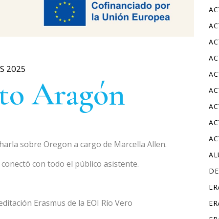
AC
AC
AC
AC
S 2025
AC
to Aragón
AC
AC
AC
AC
harla sobre Oregon a cargo de Marcella Allen.
A
onectó con todo el público asistente.
DE
ER
reditación Erasmus de la EOI Río Vero
ER