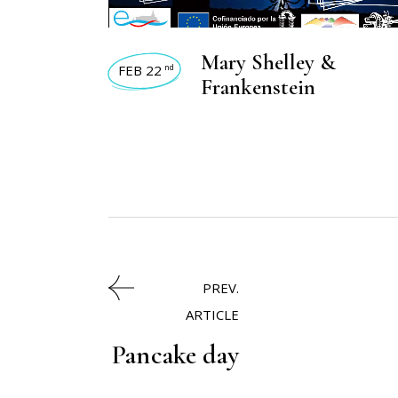
Mary Shelley &
FEB 22
nd
Frankenstein
PREV.
ARTICLE
Pancake day