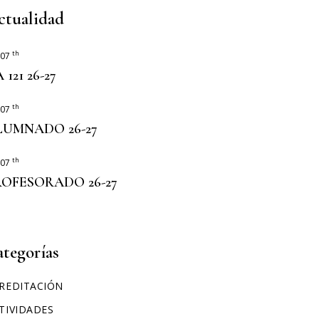
ERASMUS+
ctualidad
th
 07
 121 26-27
th
 07
LUMNADO 26-27
th
 07
ROFESORADO 26-27
ategorías
REDITACIÓN
TIVIDADES