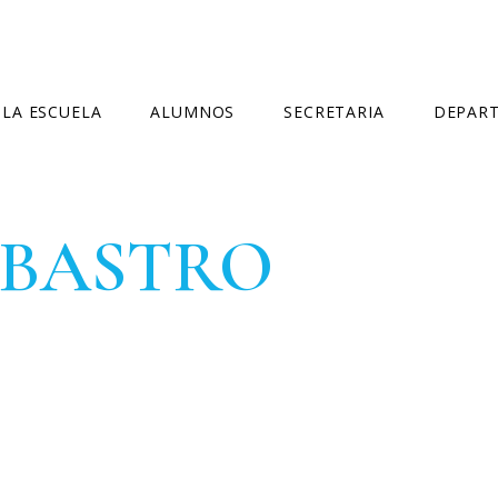
LA ESCUELA
ALUMNOS
SECRETARIA
DEPAR
NORMATIVA
HORARIO GENERAL
MATRÍCULA OFICIAL
DEPARTA
RBASTRO
CURSOS IMPARTIDOS
LIBROS
MATRÍCULA LIBRE
DEPARTA
CONSEJO ESCOLAR
EXÁMENES
PREINSCRIPCIÓN
DELEGADOS
CALENDARIO ESCOLAR
FALTAS DE ASISTENCIA
IGUALDAD Y CONVIVENCIA
BIBLIOTECA
CERTIFICADOS
CONTACTO
EVALUACIÓN
CURSOS ESPECÍFICOS
ACTUALIZACIÓN COMPETENCIAS