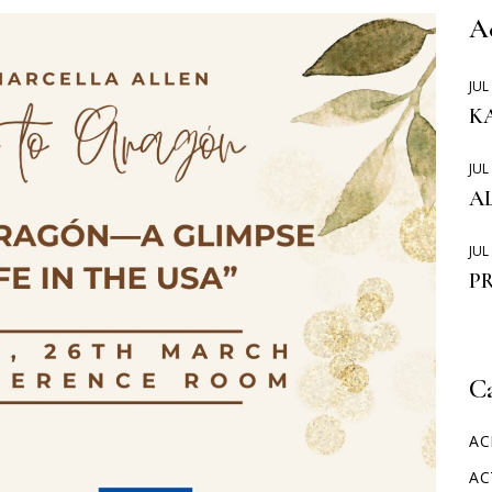
MOVILIDADES ERASMUS
A
JUL
KA
JUL
A
JUL
P
C
AC
AC