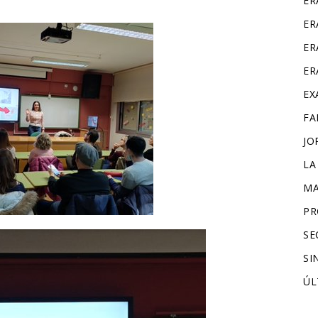
ER
ER
ER
ER
EX
FA
JO
LA
MA
PR
SE
SI
ÚL