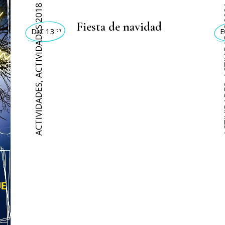
ACTIVIDADES 2018
ACTI
Fiesta de navidad
DIC 13
E
th
,
ACTIVIDADES
ACT