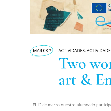
MAR 03
ACTIVIDADES
,
ACTIVIDADE
rd
Two wom
art & E
El 12 de marzo nuestro alumnado participó