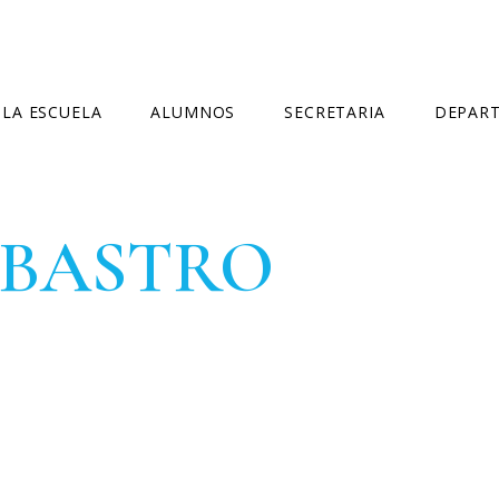
LA ESCUELA
ALUMNOS
SECRETARIA
DEPAR
NORMATIVA
HORARIO GENERAL
MATRÍCULA OFICIAL
DEPARTA
RBASTRO
CURSOS IMPARTIDOS
LIBROS
MATRÍCULA LIBRE
DEPARTA
CONSEJO ESCOLAR
EXÁMENES
PREINSCRIPCIÓN
DELEGADOS
CALENDARIO ESCOLAR
FALTAS DE ASISTENCIA
IGUALDAD Y CONVIVENCIA
BIBLIOTECA
CERTIFICADOS
CONTACTO
EVALUACIÓN
CURSOS ESPECÍFICOS
ACTUALIZACIÓN COMPETENCIAS