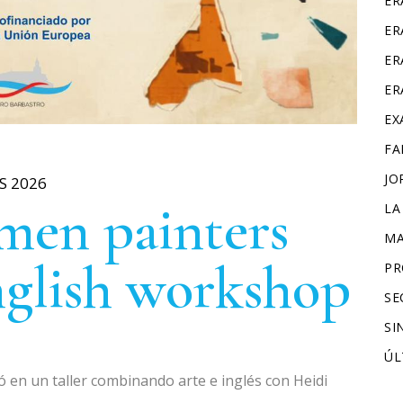
ER
ER
ER
ER
EX
FA
JO
S 2026
en painters
LA
MA
nglish workshop
PR
SE
SI
ÚL
 en un taller combinando arte e inglés con Heidi