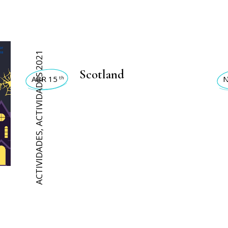
ACTIVIDADES 2021
ACTI
Scotland
ABR 15
N
th
,
ACTIVIDADES
ACT