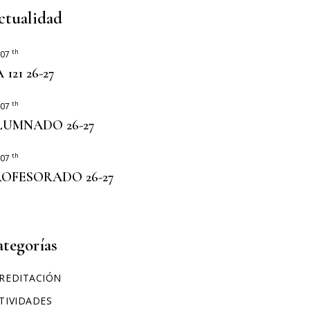
ERASMUS+
ctualidad
th
 07
 121 26-27
th
 07
LUMNADO 26-27
th
 07
ROFESORADO 26-27
ategorías
REDITACIÓN
TIVIDADES