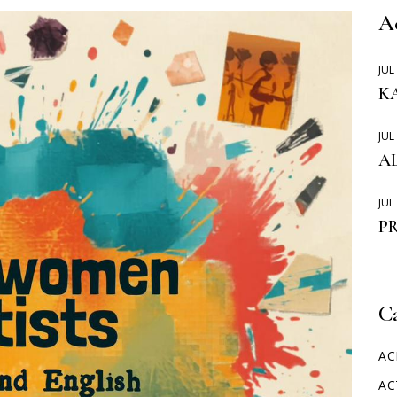
MOVILIDADES ERASMUS
A
JUL
KA
JUL
A
JUL
P
C
AC
AC