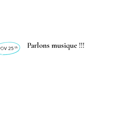
VIDADES 2025
Parlons musique !!!
OV 25
th
,
IVIDADES