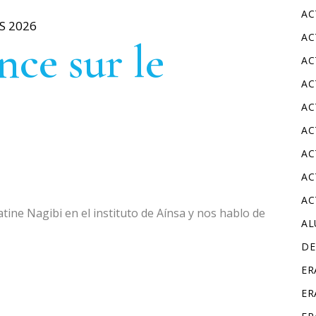
AC
S 2026
AC
ce sur le
AC
AC
AC
AC
AC
AC
AC
atine Nagibi en el instituto de Aínsa y nos hablo de
A
DE
ER
ER