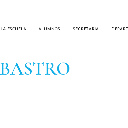
LA ESCUELA
ALUMNOS
SECRETARIA
DEPAR
NORMATIVA
HORARIO GENERAL
MATRÍCULA OFICIAL
DEPARTA
RBASTRO
CURSOS IMPARTIDOS
LIBROS
MATRÍCULA LIBRE
DEPARTA
CONSEJO ESCOLAR
EXÁMENES
PREINSCRIPCIÓN
DELEGADOS
CALENDARIO ESCOLAR
FALTAS DE ASISTENCIA
IGUALDAD Y CONVIVENCIA
BIBLIOTECA
CERTIFICADOS
CONTACTO
EVALUACIÓN
CURSOS ESPECÍFICOS
ACTUALIZACIÓN COMPETENCIAS