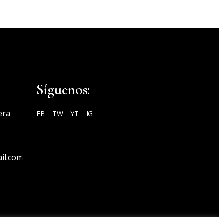
Síguenos:
era
FB
TW
YT
IG
il.com