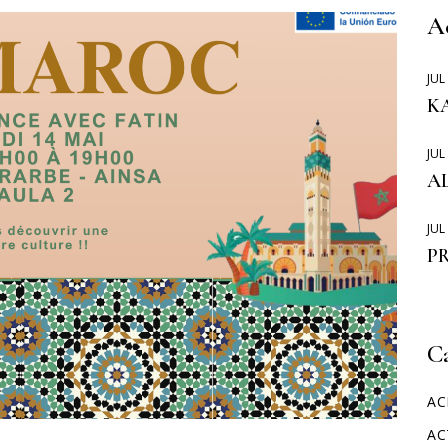
MOVILIDADES ERASMUS
A
JUL
KA
JUL
A
JUL
P
C
AC
AC