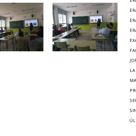
ER
ER
ER
ER
EX
FA
JO
LA
MA
PR
SE
SI
ÚL