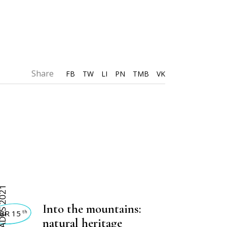
Share
FB
TW
LI
PN
TMB
VK
VIDADES 2021
Into the mountains:
BR 15
th
natural heritage