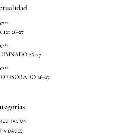
ERASMUS+
ctualidad
th
 07
 121 26-27
th
 07
LUMNADO 26-27
th
 07
ROFESORADO 26-27
ategorías
REDITACIÓN
TIVIDADES