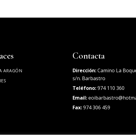
aces
Contacta
Dirección:
Camino La Boqu
A ARAGÓN
s/n. Barbastro
IES
Teléfono:
974 110 360
Email:
eoibarbastro@hotma
Fax
:
974 306 459