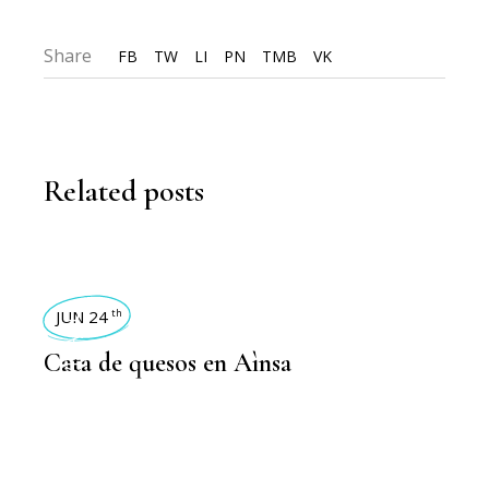
Share
FB
TW
LI
PN
TMB
VK
Related posts
ACTIVIDADES 2024
JUN 24
th
Cata de quesos en Aìnsa
,
ACTIVIDADES