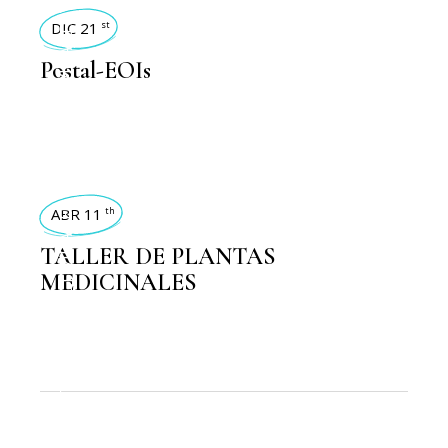
ACTIVIDADES 2023
DIC 21
st
Postal-EOIs
,
ACTIVIDADES
ACTIVIDADES 2025
ABR 11
th
TALLER DE PLANTAS
MEDICINALES
,
ACTIVIDADES