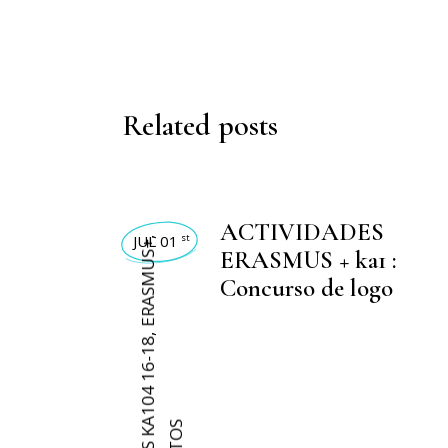
Related posts
ACTIVIDADES
JUL 01
st
,
ERASMUS+
ERASMUS + ka1 :
Concurso de logo
,
ERASMUS KA104 16-18