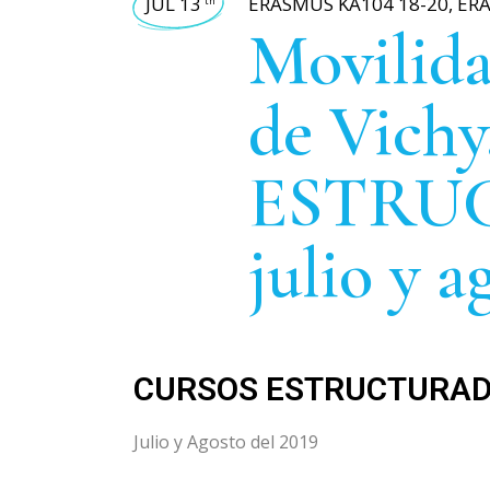
JUL 13
ERASMUS KA104 18-20
,
ER
th
Movilida
de Vich
ESTRU
julio y a
CURSOS ESTRUCTURA
Julio y Agosto del 2019