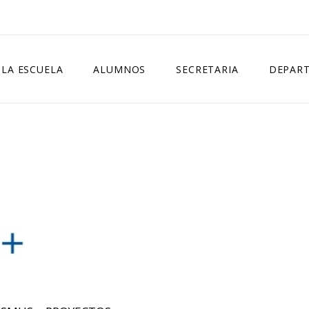
LA ESCUELA
ALUMNOS
SECRETARIA
DEPAR
NORMATIVA
HORARIO GENERAL
MATRÍCULA OFICIAL
DEPARTA
CURSOS IMPARTIDOS
LIBROS
MATRÍCULA LIBRE
DEPARTA
CONSEJO ESCOLAR
EXÁMENES
PREINSCRIPCIÓN
DELEGADOS
CALENDARIO ESCOLAR
FALTAS DE ASISTENCIA
IGUALDAD Y CONVIVENCIA
BIBLIOTECA
CERTIFICADOS
CONTACTO
EVALUACIÓN
CURSOS ESPECÍFICOS
ACTUALIZACIÓN COMPETENCIAS