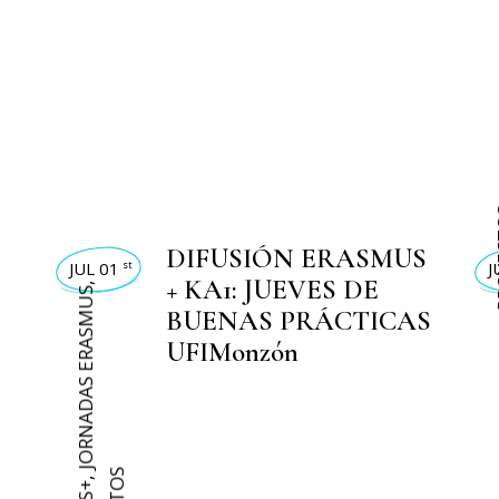
PR
DIFUSIÓN ERASMUS
JUL 01
J
st
+ KA1: JUEVES DE
,
JORNADAS ERASMUS
BUENAS PRÁCTICAS
UFIMonzón
,