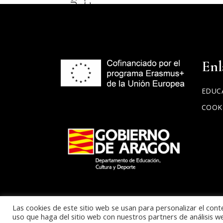
PROYECTOS
Enl
EDUC
COOK
Las cookies de este sitio web se usan para personalizar el cont
uso que haga del sitio web con nuestros partners de análisis 