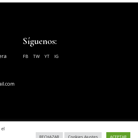
Síguenos:
era
FB
TW
YT
IG
il.com
 el
RECHAZAR
Cookies Ajustes
ACEPTAR