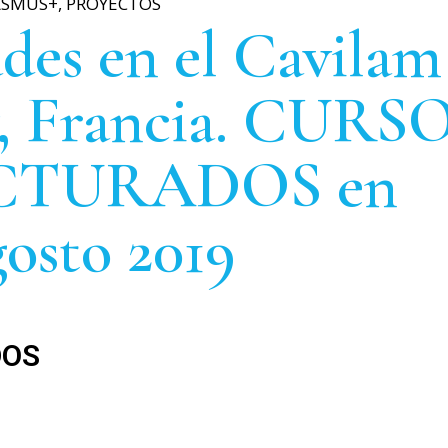
ASMUS+
,
PROYECTOS
MOVILIDADES ERASMUS
des en el Cavilam
y, Francia. CURS
CTURADOS en
gosto 2019
DOS