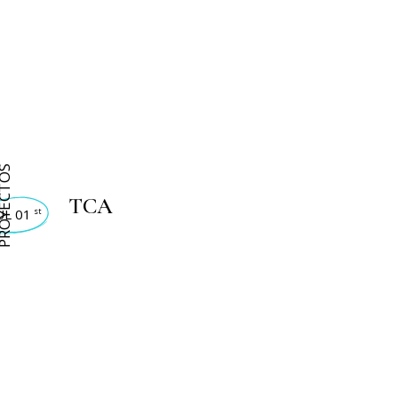
OYECTOS
TCA
UL 01
st