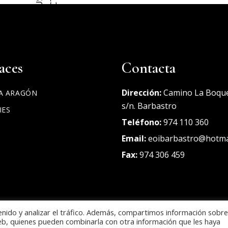
PROYECTOS
ERASMUS+
aces
Contacta
Dirección:
Camino La Boqu
A ARAGÓN
s/n. Barbastro
IES
Teléfono:
974 110 360
Email:
eoibarbastro@hotma
Fax
:
974 306 459
enido y analizar el tráfico. Además, compartimos información sobre
web, quienes pueden combinarla con otra información que les haya