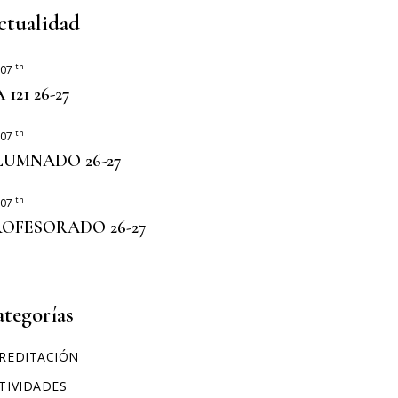
ERASMUS+
ctualidad
th
 07
 121 26-27
th
 07
LUMNADO 26-27
th
 07
ROFESORADO 26-27
ategorías
REDITACIÓN
TIVIDADES