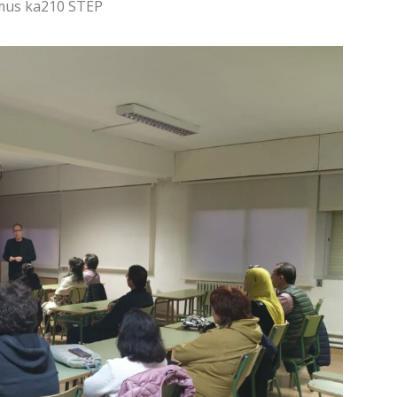
smus ka210 STEP