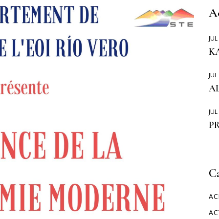
MOVILIDADES ERASMUS
A
JUL
KA
JUL
A
JUL
P
C
AC
AC