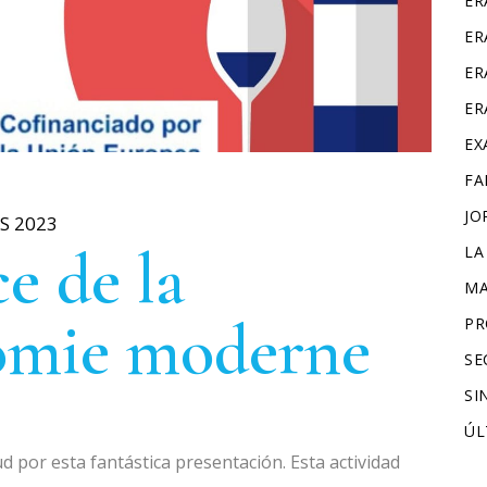
ER
ER
ER
ER
EX
FA
JO
S 2023
e de la
LA
MA
omie moderne
PR
SE
SI
ÚL
 por esta fantástica presentación. Esta actividad