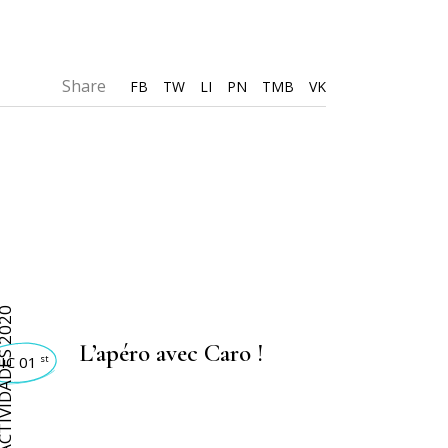
Share
FB
TW
LI
PN
TMB
VK
VIDADES 2020
L’apéro avec Caro !
IC 01
st