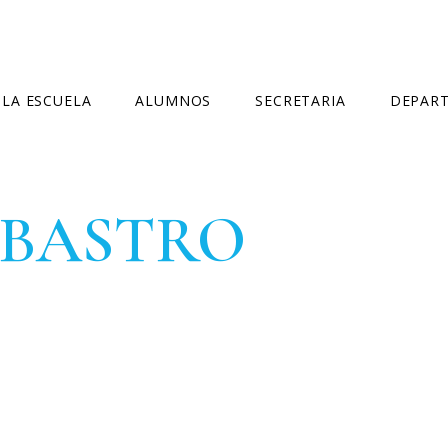
LA ESCUELA
ALUMNOS
SECRETARIA
DEPAR
NORMATIVA
HORARIO GENERAL
MATRÍCULA OFICIAL
DEPARTA
RBASTRO
CURSOS IMPARTIDOS
LIBROS
MATRÍCULA LIBRE
DEPARTA
CONSEJO ESCOLAR
EXÁMENES
PREINSCRIPCIÓN
DELEGADOS
CALENDARIO ESCOLAR
FALTAS DE ASISTENCIA
IGUALDAD Y CONVIVENCIA
BIBLIOTECA
CERTIFICADOS
CONTACTO
EVALUACIÓN
CURSOS ESPECÍFICOS
ACTUALIZACIÓN COMPETENCIAS