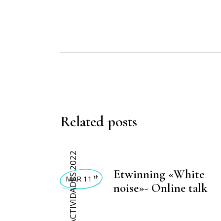
Related posts
ACTIVIDADES 2022
Etwinning «White
MAR 11
th
noise»- Online talk